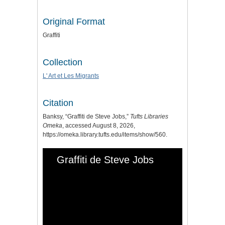
Original Format
Graffiti
Collection
L' Art et Les Migrants
Citation
Banksy, “Graffiti de Steve Jobs,”
Tufts Libraries
Omeka
, accessed August 8, 2026,
https://omeka.library.tufts.edu/items/show/560
.