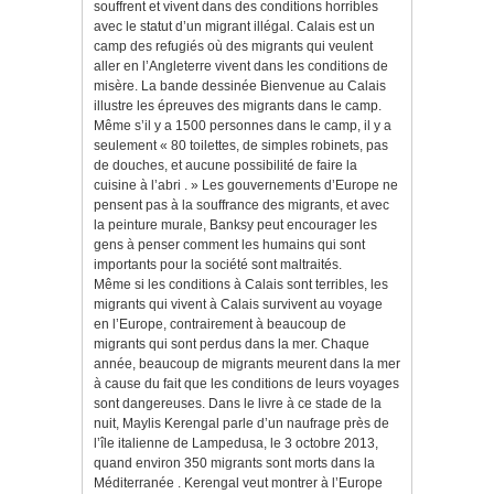
souffrent et vivent dans des conditions horribles
avec le statut d’un migrant illégal. Calais est un
camp des refugiés où des migrants qui veulent
aller en l’Angleterre vivent dans les conditions de
misère. La bande dessinée Bienvenue au Calais
illustre les épreuves des migrants dans le camp.
Même s’il y a 1500 personnes dans le camp, il y a
seulement « 80 toilettes, de simples robinets, pas
de douches, et aucune possibilité de faire la
cuisine à l’abri . » Les gouvernements d’Europe ne
pensent pas à la souffrance des migrants, et avec
la peinture murale, Banksy peut encourager les
gens à penser comment les humains qui sont
importants pour la société sont maltraités.
Même si les conditions à Calais sont terribles, les
migrants qui vivent à Calais survivent au voyage
en l’Europe, contrairement à beaucoup de
migrants qui sont perdus dans la mer. Chaque
année, beaucoup de migrants meurent dans la mer
à cause du fait que les conditions de leurs voyages
sont dangereuses. Dans le livre à ce stade de la
nuit, Maylis Kerengal parle d’un naufrage près de
l’île italienne de Lampedusa, le 3 octobre 2013,
quand environ 350 migrants sont morts dans la
Méditerranée . Kerengal veut montrer à l’Europe