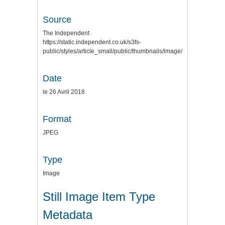
Source
The Independent
https://static.independent.co.uk/s3fs-
public/styles/article_small/public/thumbnails/image/2015/12/11/
Date
le 26 Avril 2018
Format
JPEG
Type
Image
Still Image Item Type
Metadata