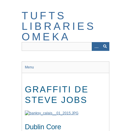
Skip
to
TUFTS
main
content
LIBRARIES
OMEKA
Menu
GRAFFITI DE
STEVE JOBS
Dublin Core