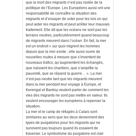
que la mort des migrants n’est pas isolée de la
politique de l’Europe. Les Européens aussi ont une
responsabilité de connaître la situation des
migrants et d’essayer de voter pour les lois on qui
peut aider les migrants et peut arrêter leur mauvais
traitement. Elle dit que les océans ne sont pas les
terrains neutres, particulièrement quand beaucoup
de migrants meurent dans l’océan. En fait, la mer
est un endroit « sur quoi migrent les hommes
depuis que la mer existe ; elle aussi ouvre de
nouvelles routes à mesure que s’inventent de
nouveaux trafics, qu’augmentent les échangés,
que naissent les chantiers, que s’amplifie la
pauvreté, que se répand la guerre… ». La mer
n’est pas neutre tant que les migrants meurent
dans la mer pendant leur voyage à Europe, et
Kerengal et Banksy veulent parler de comment les
vies des migrants ne sont pas mettre en valeur. Ils
veulent encourager les européens à repenser la
situation.
La mer et le camp de réfugiés à Calais sont
similaires au sens que les deux deviennent des
types de purgatoires pour les migrants qui ne
survivent pas toujours quand ils essaient de
traverser. Le symbolisme du purgatoire est clair